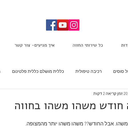
דות
כל שירותי החווה
איך מגיעים- צור קשר
ל סוסים
רכיבה טיפולית
כללית מושלם כללית פלטינום
ח
זמן קריאה 2 דקות
סים נוער בסיכון
ימי גיבוש בחווה
ימי הולדת בחווה
טיולי
 חודש משהו משהו בחווה
הסוס הפיקנטי בלוג
שהו. אבל החודש?? משהו משהו יותר מהמצופה. 