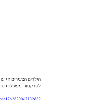
הילדים הצעירים הגיעו
לטרקטור, מפעילות סוס
eos/1762820067132889/