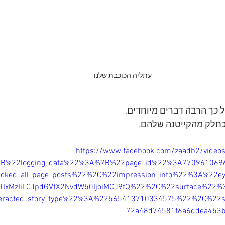
עתליה הכוכבת שלנו
ל כך הרבה דברים מיוחדים.  
כחלק מהקייטנה שלהם. 
https://www.facebook.com/zaadb2/vide
.%7B%22logging_data%22%3A%7B%22page_id%22%3A770961069
cked_all_page_posts%22%2C%22impression_info%22%3A%22ey
TIxMzIiLCJpdGVtX2NvdW50IjoiMCJ9fQ%22%2C%22surface%2
eracted_story_type%22%3A%22565413710334575%22%2C%22s
72a48d74581f6a6ddea45