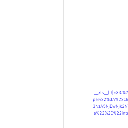
__xts__[0]=33
pe%22%3A%22cli
3NzA5NjEwNjk2N
e%22%2C%22int