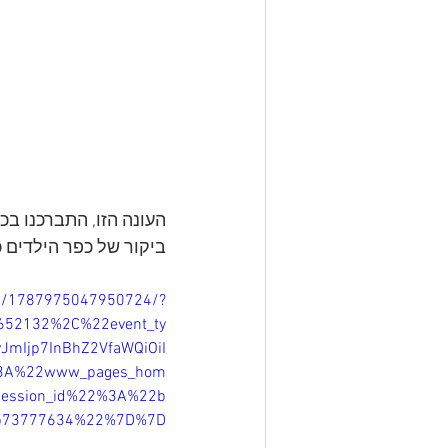
העונה הזו, התברכנו בכ
ביקור של כפר הילדים 
os/1787975047950724/?
652132%2C%22event_ty
JmIjp7InBhZ2VfaWQiOiI
2%3A%22www_pages_hom
ession_id%22%3A%22b
3b73777634%22%7D%7D