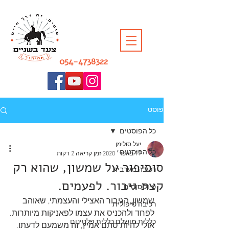
054-4738322
פוסט
כל הפוסטים
יעל סולימן
כל הפוסטים
19 באפר׳ 2020
זמן קריאה 2 דקות
סוסיפור על שמשון, שהוא רק
רכיבה מערבית
קצת גיבור. לפעמים.
טיול סוסים
שמשון, הגיבור האצילי והעצמתי, שאוהב 
רכיבה טיפולית
לפחד ולהכניס את עצמו לפאניקות מיותרות.
כללית מושלם כללית פלטינום
אולי להיות סתם אמיץ, זה משמעם לדעתו.